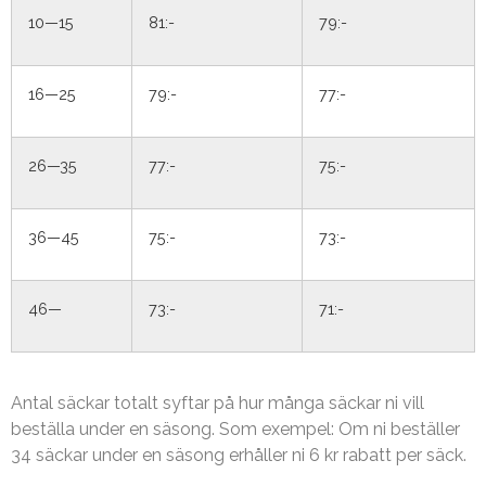
10—15
81:-
79:-
16—25
79:-
77:-
26—35
77:-
75:-
36—45
75:-
73:-
46—
73:-
71:-
Antal säckar totalt syftar på hur många säckar ni vill
beställa under en säsong. Som exempel: Om ni beställer
34 säckar under en säsong erhåller ni 6 kr rabatt per säck.