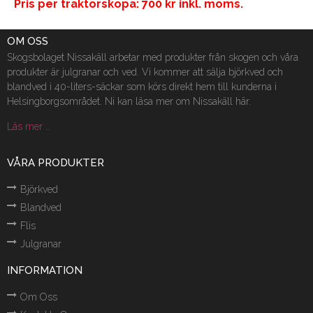
Pris per traktorskopa: 700 kr inkl. moms.
OM OSS
Skogsbolaget Nissakäll arbetar med produkter från skogen och våra
produkter är julgranar och ved. Vi kommer att sälja björkved och
blandved i 40-liters-säckar som körs direkt hem till kunderna i
Helsingborgsområdet. Ni kan läsa mer om Nissakäll här.
Läs mer …
VÅRA PRODUKTER
Björkved
Blandved
Flis
Julgranar
INFORMATION
Om Oss