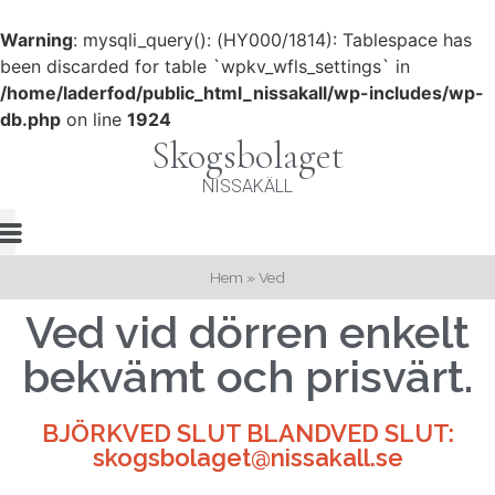
Warning
: mysqli_query(): (HY000/1814): Tablespace has
been discarded for table `wpkv_wfls_settings` in
/home/laderfod/public_html_nissakall/wp-includes/wp-
db.php
on line
1924
Skogsbolaget
NISSAKÄLL
Kontakta Oss
Hem
»
Ved
Ved vid dörren enkelt
bekvämt och prisvärt.
BJÖRKVED SLUT BLANDVED SLUT:
skogsbolaget@nissakall.se