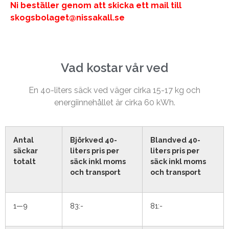
Ni beställer genom att skicka ett mail till
skogsbolaget@nissakall.se
Vad kostar vår ved
En 4o-liters säck ved väger cirka 15-17 kg och
energiinnehållet är cirka 60 kWh.
Antal
Björkved 40-
Blandved 40-
säckar
liters pris per
liters pris per
totalt
säck inkl moms
säck inkl moms
och transport
och transport
1—9
83:-
81:-