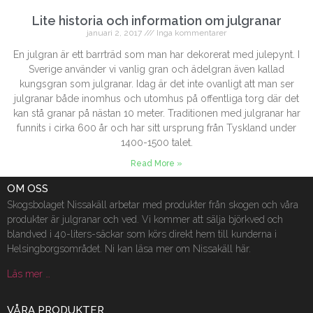
Lite historia och information om julgranar
januari 2, 2017
Inga kommentarer
En julgran är ett barrträd som man har dekorerat med julepynt. I
Sverige använder vi vanlig gran och ädelgran även kallad
kungsgran som julgranar. Idag är det inte ovanligt att man ser
julgranar både inomhus och utomhus på offentliga torg där det
kan stå granar på nästan 10 meter. Traditionen med julgranar har
funnits i cirka 600 år och har sitt ursprung från Tyskland under
1400-1500 talet.
Read More »
OM OSS
Skogsbolaget Nissakäll arbetar med produkter från skogen och våra
produkter är julgranar och ved. Vi kommer att sälja björkved och
blandved i 40-liters-säckar som körs direkt hem till kunderna i
Helsingborgsområdet. Ni kan läsa mer om Nissakäll här.
Läs mer …
VÅRA PRODUKTER