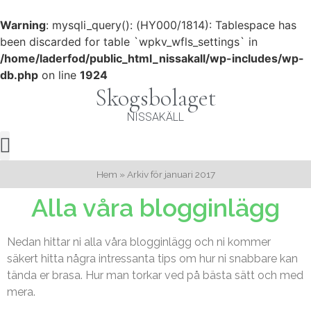
Warning
: mysqli_query(): (HY000/1814): Tablespace has
been discarded for table `wpkv_wfls_settings` in
/home/laderfod/public_html_nissakall/wp-includes/wp-
db.php
on line
1924
Skogsbolaget
NISSAKÄLL
Kontakta Oss
Hem
»
Arkiv för januari 2017
Alla våra blogginlägg
Nedan hittar ni alla våra blogginlägg och ni kommer
säkert hitta några intressanta tips om hur ni snabbare kan
tända er brasa. Hur man torkar ved på bästa sätt och med
mera.